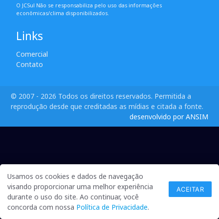
O JCSul Não se responsabiliza pelo uso das informações
econômicas/clima disponibilizados.
Links
Comercial
Contato
© 2007 - 2026 Todos os direitos reservados. Permitida a
reprodução desde que creditadas as mídias e citada a fonte.
desenvolvido por ANSIM
Usamos os cookies e dados de navegação
visando proporcionar uma melhor experiência
ACEITAR
durante o uso do site. Ao continuar, você
concorda com nossa
Política de Privacidade
.