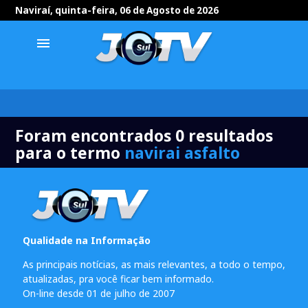
Naviraí, quinta-feira, 06 de Agosto de 2026
menu
Foram encontrados 0 resultados
para o termo
navirai asfalto
Qualidade na Informação
As principais notícias, as mais relevantes, a todo o tempo,
atualizadas, pra você ficar bem informado.
On-line desde 01 de julho de 2007