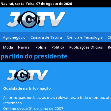
Naviraí, sexta-feira, 07 de Agosto de 2026
Agronegócio
Câmara de Tacuru
Ciência e Tecnologia
C
Moda
Naviraí
Polícia
Política
Publicações Oficiais
R
partido do presidente
Qualidade na Informação
As principais notícias, as mais relevantes, a todo o tempo, at
informado.
On-line desde 01 de julho de 2007