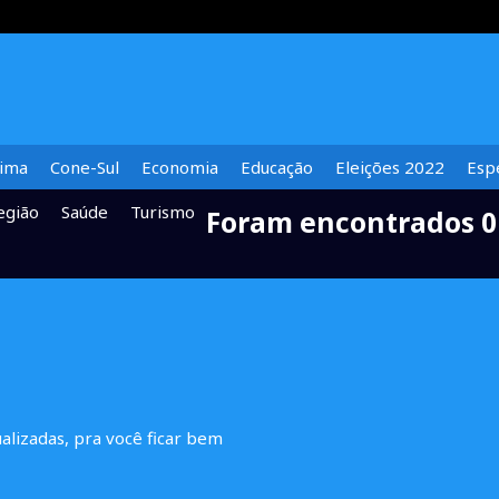
lima
Cone-Sul
Economia
Educação
Eleições 2022
Espe
egião
Saúde
Turismo
Foram encontrados 0
ualizadas, pra você ficar bem