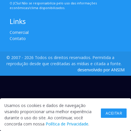
O JCSul Não se responsabiliza pelo uso das informações
econômicas/clima disponibilizados.
Links
Comercial
Contato
© 2007 - 2026 Todos os direitos reservados. Permitida a
reprodução desde que creditadas as mídias e citada a fonte.
desenvolvido por ANSIM
Usamos os cookies e dados de navegação
visando proporcionar uma melhor experiência
ACEITAR
durante o uso do site. Ao continuar, você
concorda com nossa
Política de Privacidade
.