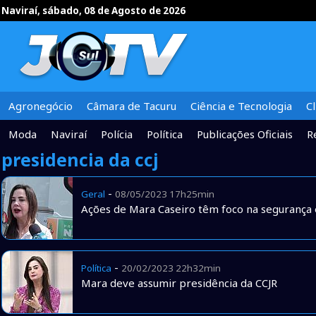
Naviraí, sábado, 08 de Agosto de 2026
Agronegócio
Câmara de Tacuru
Ciência e Tecnologia
C
Moda
Naviraí
Polícia
Política
Publicações Oficiais
R
presidencia da ccj
-
Geral
08/05/2023 17h25min
Ações de Mara Caseiro têm foco na segurança 
-
Política
20/02/2023 22h32min
Mara deve assumir presidência da CCJR