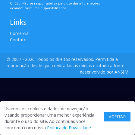
O JCSul Não se responsabiliza pelo uso das informações
econômicas/clima disponibilizados.
Links
Comercial
Contato
© 2007 - 2026 Todos os direitos reservados. Permitida a
reprodução desde que creditadas as mídias e citada a fonte.
desenvolvido por ANSIM
Usamos os cookies e dados de navegação
visando proporcionar uma melhor experiência
ACEITAR
durante o uso do site. Ao continuar, você
concorda com nossa
Política de Privacidade
.