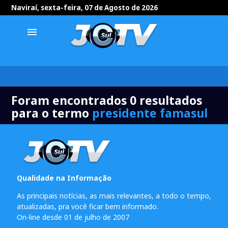
Naviraí, sexta-feira, 07 de Agosto de 2026
menu
Foram encontrados 0 resultados
para o termo
presidente famasul
Qualidade na Informação
As principais notícias, as mais relevantes, a todo o tempo,
atualizadas, pra você ficar bem informado.
On-line desde 01 de julho de 2007