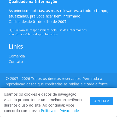
Qualidade na Informação
As principais notícias, as mais relevantes, a todo o tempo,
atualizadas, pra você ficar bem informado.
On-line desde 01 de julho de 2007
O JCSul Não se responsabiliza pelo uso das informações
econômicas/clima disponibilizados.
Links
Comercial
Contato
© 2007 - 2026 Todos os direitos reservados. Permitida a
reprodução desde que creditadas as mídias e citada a fonte.
desenvolvido por ANSIM
Usamos os cookies e dados de navegação
visando proporcionar uma melhor experiência
ACEITAR
durante o uso do site. Ao continuar, você
concorda com nossa
Política de Privacidade
.