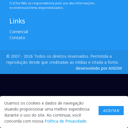
O JCSul Não se responsabiliza pelo uso das informações
econômicas/clima disponibilizados.
Links
Comercial
Contato
© 2007 - 2026 Todos os direitos reservados. Permitida a
reprodução desde que creditadas as mídias e citada a fonte.
desenvolvido por ANSIM
Usamos os cookies e dados de navegação
visando proporcionar uma melhor experiência
ACEITAR
durante o uso do site. Ao continuar, você
concorda com nossa
Política de Privacidade
.