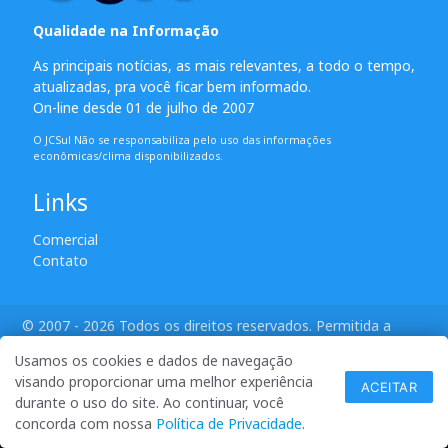
Qualidade na Informação
As principais notícias, as mais relevantes, a todo o tempo,
atualizadas, pra você ficar bem informado.
On-line desde 01 de julho de 2007
O JCSul Não se responsabiliza pelo uso das informações
econômicas/clima disponibilizados.
Links
Comercial
Contato
© 2007 - 2026 Todos os direitos reservados. Permitida a
reprodução desde que creditadas as mídias e citada a fonte.
Usamos os cookies e dados de navegação
desenvolvido por ANSIM
visando proporcionar uma melhor experiência
ACEITAR
durante o uso do site. Ao continuar, você
concorda com nossa
Política de Privacidade
.