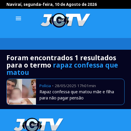
Naviraí, segunda-feira, 10 de Agosto de 2026
menu
Foram encontrados 1 resultados
para o termo
rapaz confessa que
matou
-
Polícia
28/05/2025 17h01min
Rapaz confessa que matou mãe e filha
para não pagar pensão