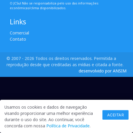
O JCSul Não se responsabiliza pelo uso das informações
econômicas/clima disponibilizados.
Links
Comercial
Contato
© 2007 - 2026 Todos os direitos reservados. Permitida a
reprodução desde que creditadas as mídias e citada a fonte.
desenvolvido por ANSIM
Usamos os cookies e dados de navegação
visando proporcionar uma melhor experiência
ACEITAR
durante o uso do site. Ao continuar, você
concorda com nossa
Política de Privacidade
.