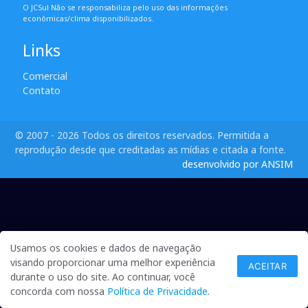
O JCSul Não se responsabiliza pelo uso das informações
econômicas/clima disponibilizados.
Links
Comercial
Contato
© 2007 - 2026 Todos os direitos reservados. Permitida a
reprodução desde que creditadas as mídias e citada a fonte.
desenvolvido por ANSIM
Usamos os cookies e dados de navegação
visando proporcionar uma melhor experiência
ACEITAR
durante o uso do site. Ao continuar, você
concorda com nossa
Política de Privacidade
.