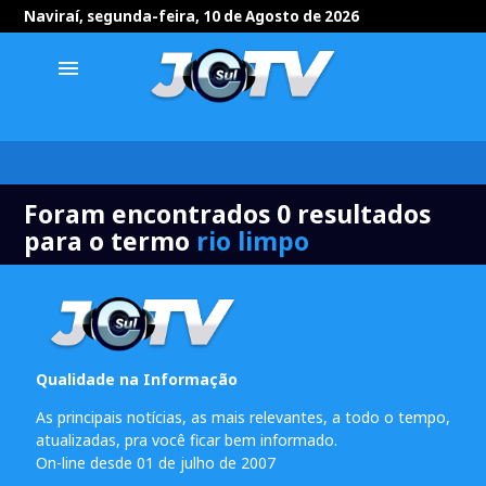
Naviraí, segunda-feira, 10 de Agosto de 2026
menu
Foram encontrados 0 resultados
para o termo
rio limpo
Qualidade na Informação
As principais notícias, as mais relevantes, a todo o tempo,
atualizadas, pra você ficar bem informado.
On-line desde 01 de julho de 2007