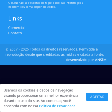
O JCSul Não se responsabiliza pelo uso das informações
econômicas/clima disponibilizados.
Links
Comercial
Contato
© 2007 - 2026 Todos os direitos reservados. Permitida a
reprodução desde que creditadas as mídias e citada a fonte.
desenvolvido por ANSIM
Usamos os cookies e dados de navegação
visando proporcionar uma melhor experiência
ACEITAR
durante o uso do site. Ao continuar, você
concorda com nossa
Política de Privacidade
.