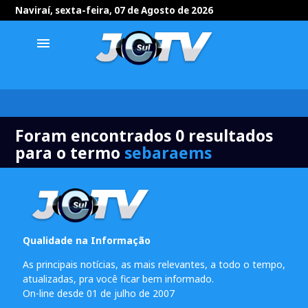
Naviraí, sexta-feira, 07 de Agosto de 2026
menu
Foram encontrados 0 resultados
para o termo
sebaraems
Qualidade na Informação
As principais notícias, as mais relevantes, a todo o tempo,
atualizadas, pra você ficar bem informado.
On-line desde 01 de julho de 2007