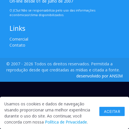
On-line desde 01 de julho de 2007
O JCSul Não se responsabiliza pelo uso das informações
econômicas/clima disponibilizados.
Links
Comercial
Contato
© 2007 - 2026 Todos os direitos reservados. Permitida a
reprodução desde que creditadas as mídias e citada a fonte.
desenvolvido por ANSIM
Usamos os cookies e dados de navegação
visando proporcionar uma melhor experiência
ACEITAR
durante o uso do site. Ao continuar, você
concorda com nossa
Política de Privacidade
.