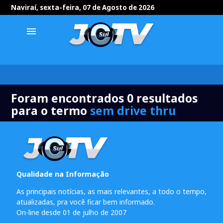
Naviraí, sexta-feira, 07 de Agosto de 2026
menu
Foram encontrados 0 resultados
para o termo
sem drive thru
Qualidade na Informação
As principais notícias, as mais relevantes, a todo o tempo,
atualizadas, pra você ficar bem informado.
On-line desde 01 de julho de 2007