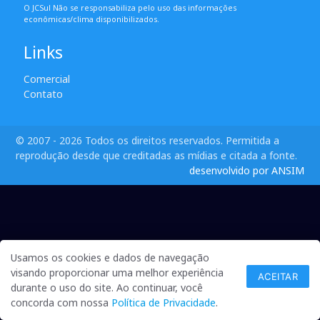
O JCSul Não se responsabiliza pelo uso das informações
econômicas/clima disponibilizados.
Links
Comercial
Contato
© 2007 - 2026 Todos os direitos reservados. Permitida a
reprodução desde que creditadas as mídias e citada a fonte.
desenvolvido por ANSIM
Usamos os cookies e dados de navegação
visando proporcionar uma melhor experiência
ACEITAR
durante o uso do site. Ao continuar, você
concorda com nossa
Política de Privacidade
.