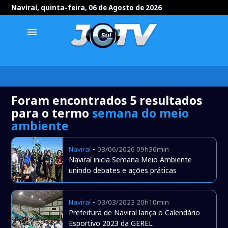
Naviraí, quinta-feira, 06 de Agosto de 2026
menu
Foram encontrados 5 resultados
para o termo
semana do meio
ambiente
-
Naviraí
03/06/2026 09h36min
Naviraí inicia Semana Meio Ambiente
unindo debates e ações práticas
-
Naviraí
03/03/2023 20h10min
Prefeitura de Naviraí lança o Calendário
Esportivo 2023 da GEREL