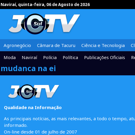
Naviraí, quinta-feira, 06 de Agosto de 2026
Agronegócio
Câmara de Tacuru
Ciência e Tecnologia
C
Moda
Naviraí
Polícia
Política
Publicações Oficiais
R
mudanca na ei
Qualidade na Informação
As principais notícias, as mais relevantes, a todo o tempo, at
informado.
On-line desde 01 de julho de 2007