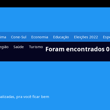
lima
Cone-Sul
Economia
Educação
Eleições 2022
Espe
egião
Saúde
Turismo
Foram encontrados 0
ualizadas, pra você ficar bem