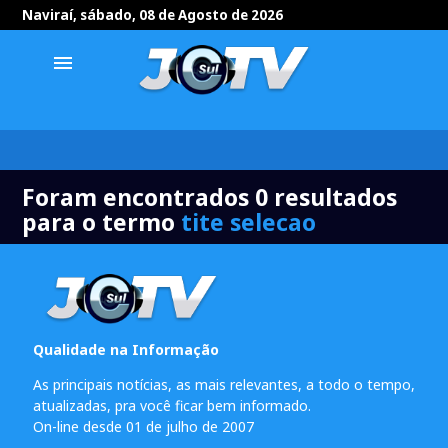
Naviraí, sábado, 08 de Agosto de 2026
menu
Foram encontrados 0 resultados
para o termo
tite selecao
Qualidade na Informação
As principais notícias, as mais relevantes, a todo o tempo,
atualizadas, pra você ficar bem informado.
On-line desde 01 de julho de 2007