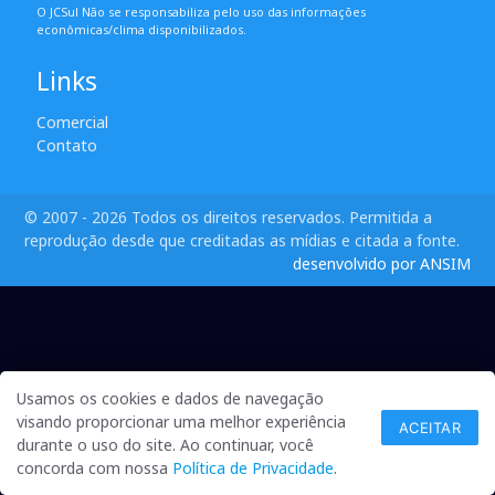
O JCSul Não se responsabiliza pelo uso das informações
econômicas/clima disponibilizados.
Links
Comercial
Contato
© 2007 - 2026 Todos os direitos reservados. Permitida a
reprodução desde que creditadas as mídias e citada a fonte.
desenvolvido por ANSIM
Usamos os cookies e dados de navegação
visando proporcionar uma melhor experiência
ACEITAR
durante o uso do site. Ao continuar, você
concorda com nossa
Política de Privacidade
.