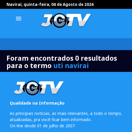
Naviraí, quinta-feira, 06 de Agosto de 2026
menu
Foram encontrados 0 resultados
para o termo
uti navirai
Qualidade na Informação
As principais notícias, as mais relevantes, a todo o tempo,
atualizadas, pra você ficar bem informado.
On-line desde 01 de julho de 2007