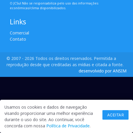
O JCSul Não se responsabiliza pelo uso das informações
econômicas/clima disponibilizados.
Links
Comercial
Contato
© 2007 - 2026 Todos os direitos reservados. Permitida a
reprodução desde que creditadas as mídias e citada a fonte.
desenvolvido por ANSIM
Usamos os cookies e dados de navegação
visando proporcionar uma melhor experiência
ACEITAR
durante o uso do site. Ao continuar, você
concorda com nossa
Política de Privacidade
.