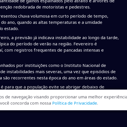
antidade de galhos espalhados pelo asfalto e árvores de
atenção redobrada de motoristas e pedestres.
presentou chuva volumosa em curto período de tempo,
do ano, quando as altas temperaturas e a umidade
o estado.
ro, a previsão já indicava instabilidade ao longo da tarde,
ípica do período de verão na região. Fevereiro é
í, com registros frequentes de pancadas intensas e
hados por instituições como o Instituto Nacional de
de instabilidades mais severas, uma vez que episódios de
 são recorrentes nesta época do ano em áreas do estado.
 é para que a população evite se abrigar debaixo de
 queda de galhos ou de exemplares inteiros. Também é
os de navegação visando proporcionar uma melhor experiência
tes ou estruturas que possam ser derrubadas pela força do
r, você concorda com nossa
Política de Privacidade
.
ais.