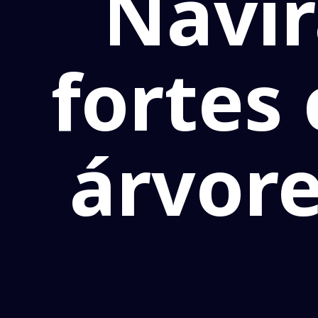
Navir
fortes
árvore