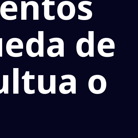
ventos
ueda de
ultua o