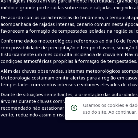
As imagens mostram vias parcialmente interditadas, grande qu
médio e grande porte caídas sobre ruas e calçadas, exigindo 
De acordo com as características do fenômeno, o temporal a
acompanhada de rajadas intensas, cenário comum nesta época 
favorecem a formação de tempestades isoladas na região sul d
Conforme dados meteorológicos referentes ao dia 18 de feverei
com possibilidade de precipitação e tempo chuvoso, situação t
historicamente um mês com alta incidência de chuva em Navira
condições atmosféricas propícias à formação de tempestades.
Além das chuvas observadas, sistemas meteorológicos acompan
Meteorologia costumam emitir alertas para a região em casos 
tempestades com ventos intensos e volumes elevados de chuva
Diante de situações semelhantes, a orientação das autoridades
árvores durante chuvas com ventos fortes, devido ao risco de
Usamos os cookies e dad
recomendado não estacionar veículos próximos a árvores, pos
uso do site. Ao continua
vento, reduzindo assim o risco de acidentes e prejuízos materi
Fonte Portal do Conesul