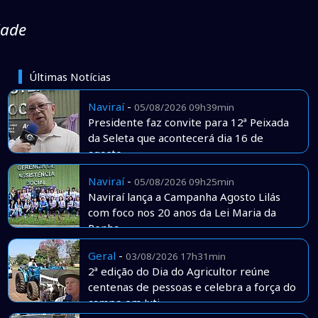
dade
Últimas Notícias
Naviraí
-
05/08/2026 09h39min
Presidente faz convite para 12ª Peixada
da Seleta que acontecerá dia 16 de
agosto
Naviraí
-
05/08/2026 09h25min
Naviraí lança a Campanha Agosto Lilás
com foco nos 20 anos da Lei Maria da
Penha
Geral
-
03/08/2026 17h31min
2ª edição do Dia do Agricultor reúne
centenas de pessoas e celebra a força do
campo em Juti