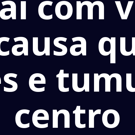
aí com 
 causa q
s e tum
centro