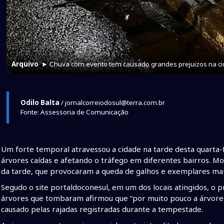
Arquivo
► Chuva com evento tem causado grandes prejuizos na c
Odilo Balta
/ jornalcorreiodosul@terra.com.br
Fonte: Assessoria de Comunicação
Um forte temporal atravessou a cidade na tarde desta quarta-f
árvores caídas e afetando o tráfego em diferentes bairros. Mo
da tarde, que provocaram a queda de galhos e exemplares maio
Segudo o site portaldoconesul, em um dos locais atingidos, o 
árvores que tombaram afirmou que “por muito pouco a árvore 
causado pelas rajadas registradas durante a tempestade.