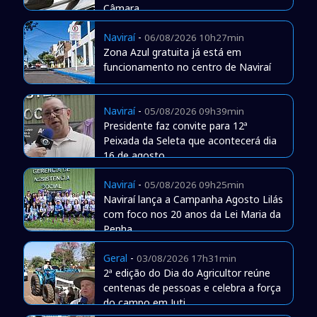
Câmara
Naviraí
-
06/08/2026 10h27min
Zona Azul gratuita já está em
funcionamento no centro de Naviraí
Naviraí
-
05/08/2026 09h39min
Presidente faz convite para 12ª
Peixada da Seleta que acontecerá dia
16 de agosto
Naviraí
-
05/08/2026 09h25min
Naviraí lança a Campanha Agosto Lilás
com foco nos 20 anos da Lei Maria da
Penha
Geral
-
03/08/2026 17h31min
2ª edição do Dia do Agricultor reúne
centenas de pessoas e celebra a força
do campo em Juti