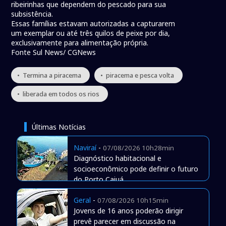
ribeirinhas que dependem do pescado para sua
subsistência.
Essas famílias estavam autorizadas a capturarem
um exemplar ou até três quilos de peixe por dia,
exclusivamente para alimentação própria.
Fonte Sul News/ CGNews
• Termina a piracema
• piracema e pesca volta
• liberada em todos os rios
Últimas Notícias
Naviraí
-
07/08/2026 10h28min
Diagnóstico habitacional e
socioeconômico pode definir o futuro
do Porto Caiuá
Geral
-
07/08/2026 10h15min
Jovens de 16 anos poderão dirigir
prevê parecer em discussão na