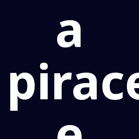
a
pira
e