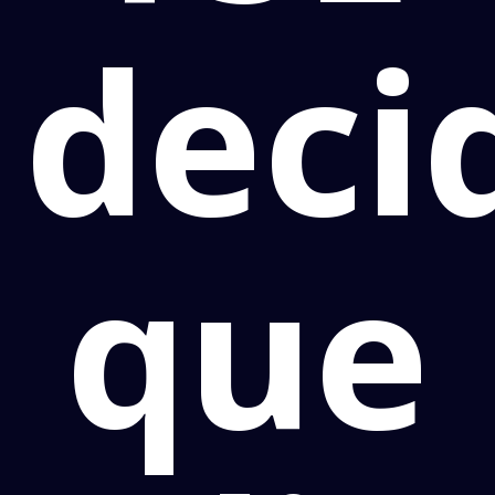
deci
que