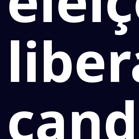
elei
liber
cand