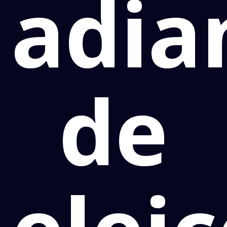
adia
de