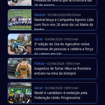
Peixada da Seleta que acontecerá dia
16 de agosto
Naviraí
-
05/08/2026 09h25min
Naviraí lança a Campanha Agosto Lilás
com foco nos 20 anos da Lei Maria da
Penha
Geral
-
03/08/2026 17h31min
2ª edição do Dia do Agricultor reúne
centenas de pessoas e celebra a força
do campo em Juti
Polícia
-
02/08/2026 19h57min
Suspeitos de furtar Hilux na fronteira
entram na mira da Interpol
Geral
-
02/08/2026 19h51min
Riedel é candidato à reeleição pela
Federação União Progressista