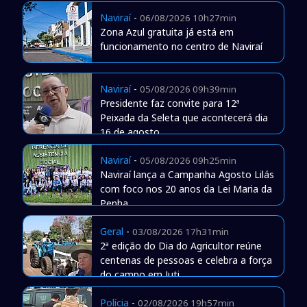
Naviraí
-
06/08/2026 10h27min
Zona Azul gratuita já está em
funcionamento no centro de Naviraí
Naviraí
-
05/08/2026 09h39min
Presidente faz convite para 12ª
Peixada da Seleta que acontecerá dia
16 de agosto
Naviraí
-
05/08/2026 09h25min
Naviraí lança a Campanha Agosto Lilás
com foco nos 20 anos da Lei Maria da
Penha
Geral
-
03/08/2026 17h31min
2ª edição do Dia do Agricultor reúne
centenas de pessoas e celebra a força
do campo em Juti
Polícia
-
02/08/2026 19h57min