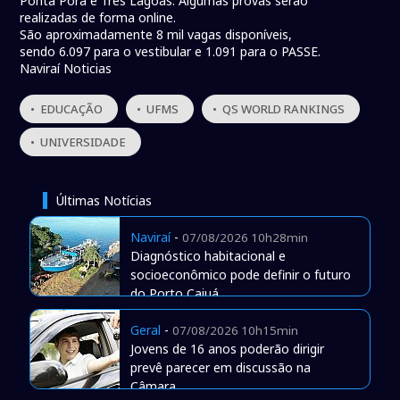
Ponta Porã e Três Lagoas. Algumas provas serão
realizadas de forma online.
São aproximadamente 8 mil vagas disponíveis,
sendo 6.097 para o vestibular e 1.091 para o PASSE.
Naviraí Noticias
• EDUCAÇÃO
• UFMS
• QS WORLD RANKINGS
• UNIVERSIDADE
Últimas Notícias
Naviraí
-
07/08/2026 10h28min
Diagnóstico habitacional e
socioeconômico pode definir o futuro
do Porto Caiuá
Geral
-
07/08/2026 10h15min
Jovens de 16 anos poderão dirigir
prevê parecer em discussão na
Câmara