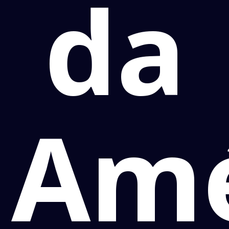
da
Amé