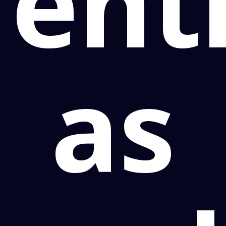
ent
as