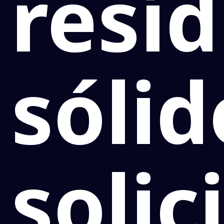
resí
sólid
solic