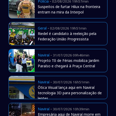
Polícia
-
02/08/2026 19h57min
Suspeitos de furtar Hilux na fronteira
entram na mira da Interpol
Geral
-
02/08/2026 19h51min
Riedel é candidato à reeleição pela
Federação União Progressista
Naviraí
-
31/07/2026 09h46min
Projeto Tô de Férias mobiliza Jardim
Paraíso e chegará à Praça Central
Naviraí
-
30/07/2026 16h51min
Òtica Visual lança aqui em Naviraí
tecnologia 3D para personalização de
lentes
Naviraí
-
30/07/2026 10h39min
Empresária aqui de Naviraí morre em