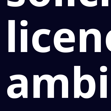
licen
ambi