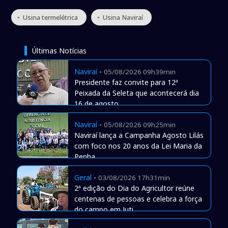
• Usina termelétrica
• Usina Naviraí
Últimas Notícias
Naviraí
-
05/08/2026 09h39min
Presidente faz convite para 12ª
Peixada da Seleta que acontecerá dia
16 de agosto
Naviraí
-
05/08/2026 09h25min
Naviraí lança a Campanha Agosto Lilás
com foco nos 20 anos da Lei Maria da
Penha
Geral
-
03/08/2026 17h31min
2ª edição do Dia do Agricultor reúne
centenas de pessoas e celebra a força
do campo em Juti