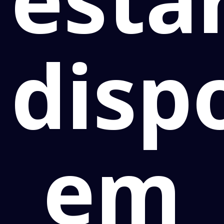
disp
em