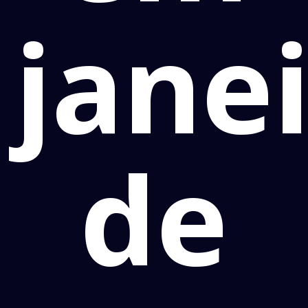
jane
de