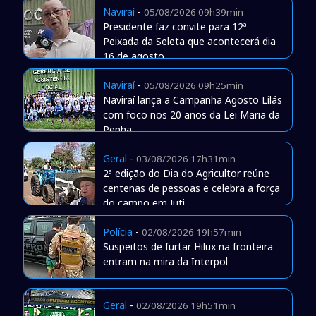
Naviraí
-
05/08/2026 09h39min
Presidente faz convite para 12ª
Peixada da Seleta que acontecerá dia
16 de agosto
Naviraí
-
05/08/2026 09h25min
Naviraí lança a Campanha Agosto Lilás
com foco nos 20 anos da Lei Maria da
Penha
Geral
-
03/08/2026 17h31min
2ª edição do Dia do Agricultor reúne
centenas de pessoas e celebra a força
do campo em Juti
Polícia
-
02/08/2026 19h57min
Suspeitos de furtar Hilux na fronteira
entram na mira da Interpol
Geral
-
02/08/2026 19h51min