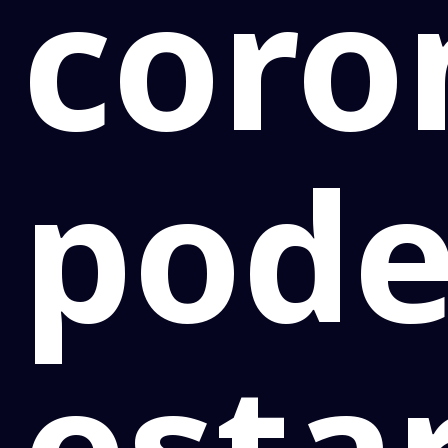
coro
pod
esta