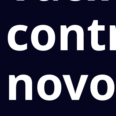
cont
nov