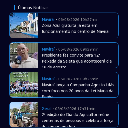
Últimas Notícias
Naviraí
-
06/08/2026 10h27min
Zona Azul gratuita já está em
funcionamento no centro de Naviraí
Naviraí
-
05/08/2026 09h39min
Presidente faz convite para 12ª
Peixada da Seleta que acontecerá dia
16 de agosto
Naviraí
-
05/08/2026 09h25min
Naviraí lança a Campanha Agosto Lilás
com foco nos 20 anos da Lei Maria da
Penha
Geral
-
03/08/2026 17h31min
2ª edição do Dia do Agricultor reúne
centenas de pessoas e celebra a força
do campo em Juti