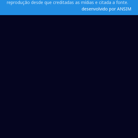
reprodução desde que creditadas as mídias e citada a fonte.
desenvolvido por ANSIM