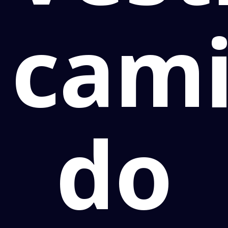
cami
do