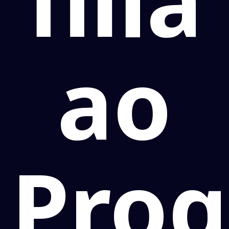
filia
ao
Prog