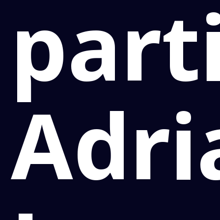
part
Adri