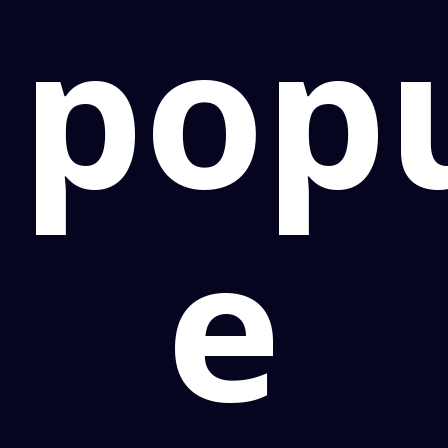
pop
e