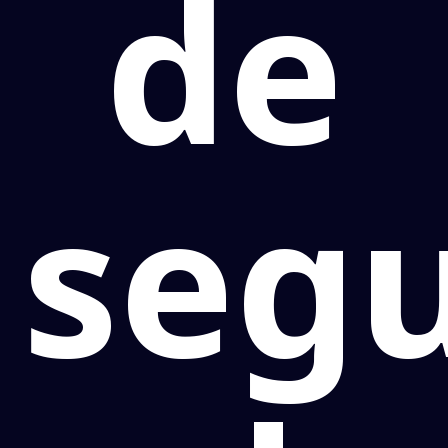
de
seg