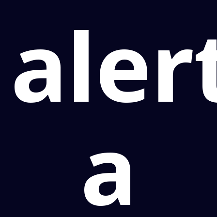
aler
a