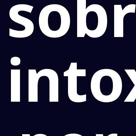
sob
into