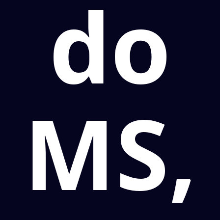
do
MS,