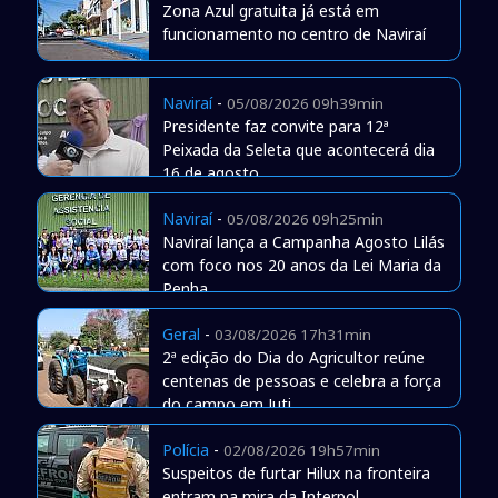
Zona Azul gratuita já está em
funcionamento no centro de Naviraí
Naviraí
-
05/08/2026 09h39min
Presidente faz convite para 12ª
Peixada da Seleta que acontecerá dia
16 de agosto
Naviraí
-
05/08/2026 09h25min
Naviraí lança a Campanha Agosto Lilás
com foco nos 20 anos da Lei Maria da
Penha
Geral
-
03/08/2026 17h31min
2ª edição do Dia do Agricultor reúne
centenas de pessoas e celebra a força
do campo em Juti
Polícia
-
02/08/2026 19h57min
Suspeitos de furtar Hilux na fronteira
entram na mira da Interpol