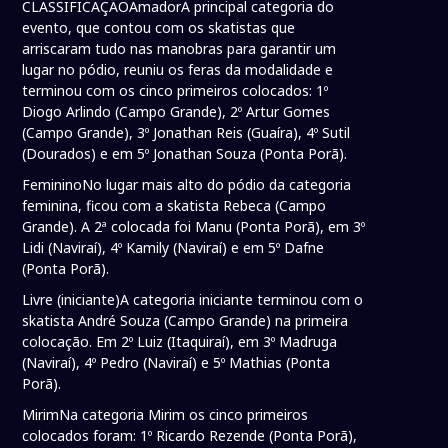
CLASSIFICAÇÃOAmadorA principal categoria do
evento, que contou com os skatistas que
arriscaram tudo nas manobras para garantir um
lugar no pódio, reuniu os feras da modalidade e
terminou com os cinco primeiros colocados: 1º
Diogo Arlindo (Campo Grande), 2º Artur Gomes
(Campo Grande), 3º Jonathan Reis (Guaíra), 4º Sutil
(Dourados) e em 5º Jonathan Souza (Ponta Porã).
FemininoNo lugar mais alto do pódio da categoria
feminina, ficou com a skatista Rebeca (Campo
Grande). A 2ª colocada foi Manu (Ponta Porã), em 3º
Lidi (Naviraí), 4º Kamily (Naviraí) e em 5º Dafne
(Ponta Porã).
Livre (iniciante)A categoria iniciante terminou com o
skatista André Souza (Campo Grande) na primeira
colocação. Em 2º Luiz (Itaquiraí), em 3º Madruga
(Naviraí), 4º Pedro (Naviraí) e 5º Mathias (Ponta
Porã).
MirimNa categoria Mirim os cinco primeiros
colocados foram: 1º Ricardo Rezende (Ponta Porã),