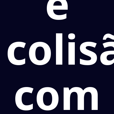
e
colis
com