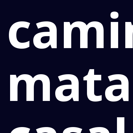
cami
mata