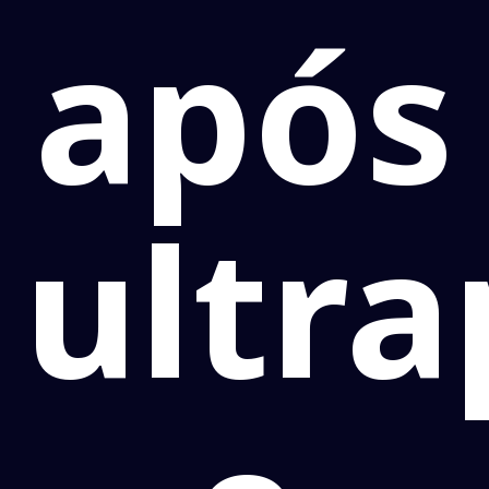
após
ultr