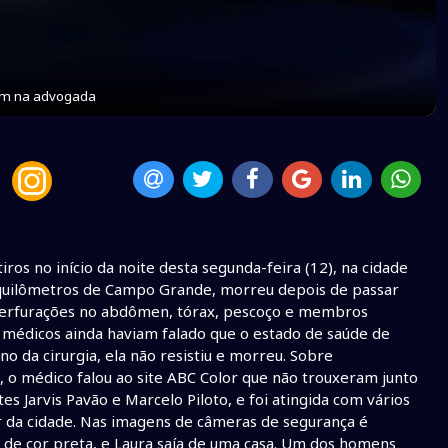
am na advogada
ros no início da noite desta segunda-feira (12), na cidade
5 quilômetros de Campo Grande, morreu depois de passar
s perfurações no abdômen, tórax, pescoço e membros
Os médicos ainda haviam falado que o estado de saúde de
 da cirurgia, ela não resistiu e morreu. Sobre
, o médico falou ao site ABC Color que não trouxeram junto
s Jarvis Pavão e Marcelo Piloto, e foi atingida com vários
ar da cidade. Nas imagens de câmeras de segurança é
 de cor preta, e Laura saía de uma casa. Um dos homens