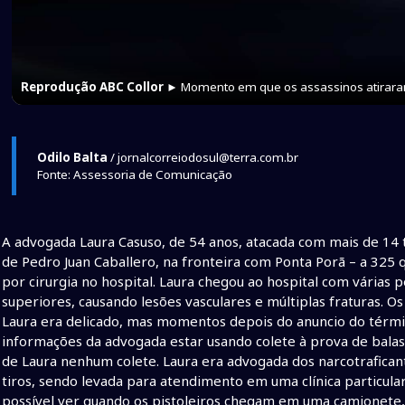
Reprodução ABC Collor
► Momento em que os assassinos atirar
Odilo Balta
/ jornalcorreiodosul@terra.com.br
Fonte: Assessoria de Comunicação
A advogada Laura Casuso, de 54 anos, atacada com mais de 14 ti
de Pedro Juan Caballero, na fronteira com Ponta Porã – a 32
por cirurgia no hospital. Laura chegou ao hospital com vária
superiores, causando lesões vasculares e múltiplas fraturas. 
Laura era delicado, mas momentos depois do anuncio do término
informações da advogada estar usando colete à prova de balas
de Laura nenhum colete. Laura era advogada dos narcotraficante
tiros, sendo levada para atendimento em uma clínica particul
possível ver quando os pistoleiros chegam em uma camionete,