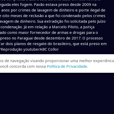
 seguida eles fogem. Pavão estava preso desde 2009 na
 anos por crimes de lavagem de dinheiro e porte ilegal de
 e oito meses de reclusão a que foi condenado pelos crimes
lavagem de dinheiro. Sua extradição foi solicitada pelo Juízo
condenação. Já em relação a Marcelo Pìloto, a Justiça
ontado como maior fornecedor de armas e drogas para o
tá preso no Paraguai desde dezembro de 2017. O processo
trar dois planos de resgate do brasileiro, que está preso em
/Reprodução youtube/ABC Collor
os de navegação visando proporcionar uma melhor experiência
a Laura casuso
• Pavão
• Paraguai
• Armas e drogas
r, você concorda com nossa
Política de Privacidade
.