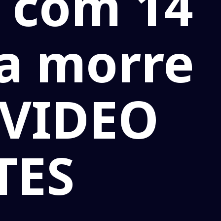
o com 14
ra morre
- VIDEO
TES