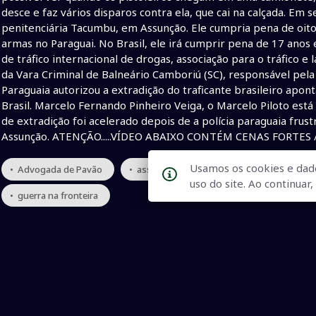
desce e faz vários disparos contra ela, que cai na calçada. Em
penitenciária Tacumbu, em Assunção. Ele cumpria pena de oito
armas no Paraguai. No Brasil, ele irá cumprir pena de 17 anos
de tráfico internacional de drogas, associação para o tráfico e 
da Vara Criminal de Balneário Camboriú (SC), responsável pela 
Paraguaia autorizou a extradição do traficante brasileiro ap
Brasil. Marcelo Fernando Pinheiro Veiga, o Marcelo Piloto es
de extradição foi acelerado depois de a polícia paraguaia frus
Assunção. ATENÇÃO.....VÍDEO ABAIXO CONTÉM CENAS FORTES 
Usamos os cookies e dad
• Advogada de Pavão
• assassinada no Paraguai
• advogad
uso do site. Ao continua
• guerra na fronteira