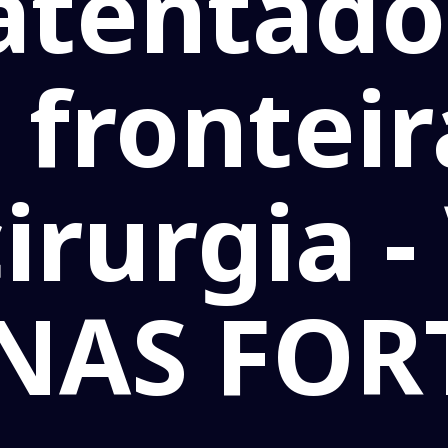
atentad
a frontei
irurgia 
NAS FOR