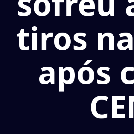
sofreu 
tiros n
após c
CE