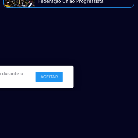
Federação União Progressista
 durante o
ACEITAR
Links