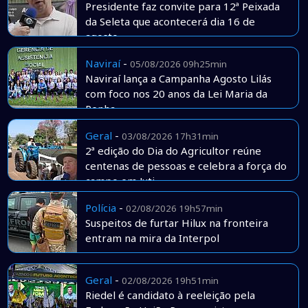
Presidente faz convite para 12ª Peixada
da Seleta que acontecerá dia 16 de
agosto
Naviraí
-
05/08/2026 09h25min
Naviraí lança a Campanha Agosto Lilás
com foco nos 20 anos da Lei Maria da
Penha
Geral
-
03/08/2026 17h31min
2ª edição do Dia do Agricultor reúne
centenas de pessoas e celebra a força do
campo em Juti
Polícia
-
02/08/2026 19h57min
Suspeitos de furtar Hilux na fronteira
entram na mira da Interpol
Geral
-
02/08/2026 19h51min
Riedel é candidato à reeleição pela