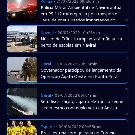
-
Polícia
21/07/2022 09h36min
Polícia Militar Ambiental de Naviraí autua
em R$ 112 mil empresa por transporte
ilegal de pneus usados importados do
Paraguai
-
Naviraí
20/07/2022 10h25min
Núcleo de Trânsito implantará mão única
perto de escolas em Naviraí
-
Geral
19/07/2022 20h36min
Governador participou de lançamento da
Operação Ágata Oeste em Ponta Porã
-
Geral
08/07/2022 09h01min
Sem fiscalização, cigarro eletrônico segue
livre mesmo com duplo veto da Anvisa
-
Esporte
09/06/2022 08h55min
Brasil estreia com goleada no Torneio