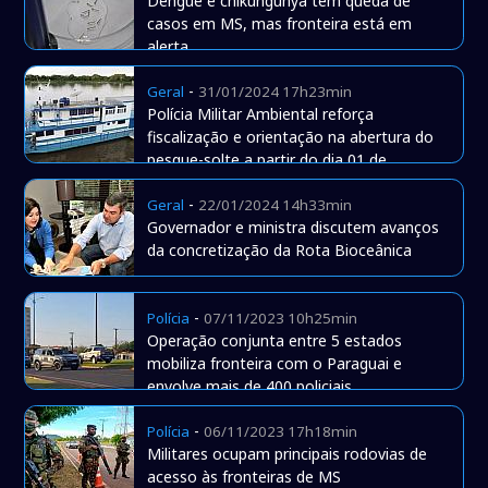
Dengue e chikungunya têm queda de
casos em MS, mas fronteira está em
alerta
-
Geral
31/01/2024 17h23min
Polícia Militar Ambiental reforça
fiscalização e orientação na abertura do
pesque-solte a partir do dia 01 de
fevereiro
-
Geral
22/01/2024 14h33min
Governador e ministra discutem avanços
da concretização da Rota Bioceânica
-
Polícia
07/11/2023 10h25min
Operação conjunta entre 5 estados
mobiliza fronteira com o Paraguai e
envolve mais de 400 policiais
-
Polícia
06/11/2023 17h18min
Militares ocupam principais rodovias de
acesso às fronteiras de MS