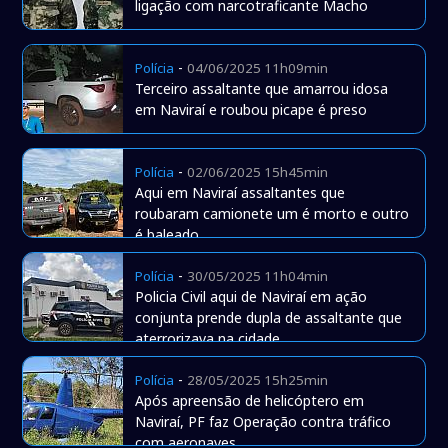
ligação com narcotraficante Macho
-
Polícia
04/06/2025 11h09min
Terceiro assaltante que amarrou idosa
em Naviraí e roubou picape é preso
-
Polícia
02/06/2025 15h45min
Aqui em Naviraí assaltantes que
roubaram camionete um é morto e outro
é baleado
-
Polícia
30/05/2025 11h04min
Policia Civil aqui de Naviraí em ação
conjunta prende dupla de assaltante que
aterrorizava na cidade
-
Polícia
28/05/2025 15h25min
Após apreensão de helicóptero em
Naviraí, PF faz Operação contra tráfico
com aeronaves