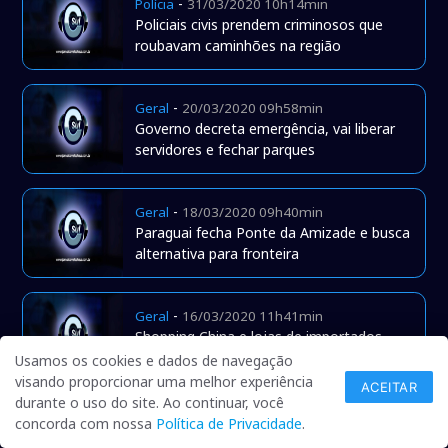
-
Polícia
31/03/2020 10h14min
Policiais civis prendem criminosos que
roubavam caminhões na região
-
Geral
20/03/2020 09h58min
Governo decreta emergência, vai liberar
servidores e fechar parques
-
Geral
18/03/2020 09h40min
Paraguai fecha Ponte da Amizade e busca
alternativa para fronteira
-
Geral
16/03/2020 11h41min
Shopping China e lojas de importados
fecham por tempo indeterminado na
Usamos os cookies e dados de navegação
fronteira
visando proporcionar uma melhor experiência
ACEITAR
durante o uso do site. Ao continuar, você
-
Polícia
08/03/2020 23h00min
concorda com nossa
Política de Privacidade
.
MP investiga se Ronaldinho Gaúcho