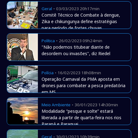
-
Geral
03/03/2023 20h17min
Comitê Técnico de Combate à dengue,
Zika e chikungunya define estratégias
para período de fortes chuvas
-
Política
26/02/2023 09h24min
"Não podemos titubear diante de
desordem ou invasões", diz Riedel
-
Polícia
16/02/2023 18h08min
Operação Carnaval da PMA aposta em
drones para combater a pesca predatória
em MS
-
Meio Ambiente
30/01/2023 14h30min
Modalidade “pesque e solte” estará
liberada a partir de quarta-feira nos rios
Paraná e Paraguai
-
Geral
30/01/2023 10h39min