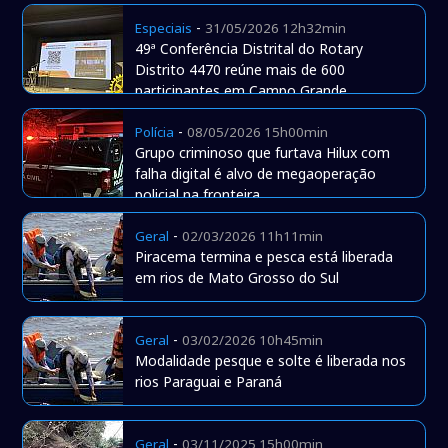
-
Especiais
31/05/2026 12h32min
49ª Conferência Distrital do Rotary
Distrito 4470 reúne mais de 600
participantes em Campo Grande
-
Polícia
08/05/2026 15h00min
Grupo criminoso que furtava Hilux com
falha digital é alvo de megaoperação
policial na fronteira
-
Geral
02/03/2026 11h11min
Piracema termina e pesca está liberada
em rios de Mato Grosso do Sul
-
Geral
03/02/2026 10h45min
Modalidade pesque e solte é liberada nos
rios Paraguai e Paraná
-
Geral
03/11/2025 15h00min