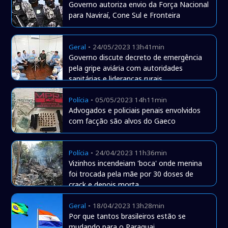
Governo autoriza envio da Força Nacional
para Naviraí, Cone Sul e Fronteira
-
Geral
24/05/2023 13h41min
Governo discute decreto de emergência
pela gripe aviária com autoridades
sanitárias e lideranças rurais
-
Polícia
05/05/2023 14h11min
Advogados e policiais penais envolvidos
com facção são alvos do Gaeco
-
Polícia
24/04/2023 11h36min
Vizinhos incendeiam 'boca' onde menina
foi trocada pela mãe por 30 doses de
crack e depois morta
-
Geral
18/04/2023 13h28min
Por que tantos brasileiros estão se
mudando para o Paraguai