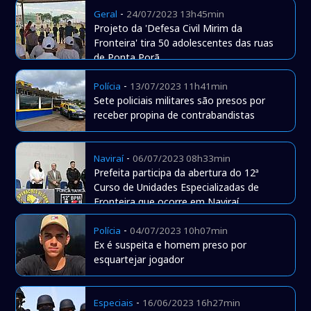
-
Geral
24/07/2023 13h45min
Projeto da 'Defesa Civil Mirim da
Fronteira' tira 50 adolescentes das ruas
de Ponta Porã
-
Polícia
13/07/2023 11h41min
Sete policiais militares são presos por
receber propina de contrabandistas
-
Naviraí
06/07/2023 08h33min
Prefeita participa da abertura do 12ª
Curso de Unidades Especializadas de
Fronteira que ocorre em Naviraí
-
Polícia
04/07/2023 10h07min
Ex é suspeita e homem preso por
esquartejar jogador
-
Especiais
16/06/2023 16h27min