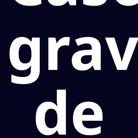
grav
de