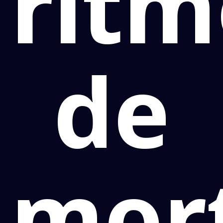
rit
de
mor