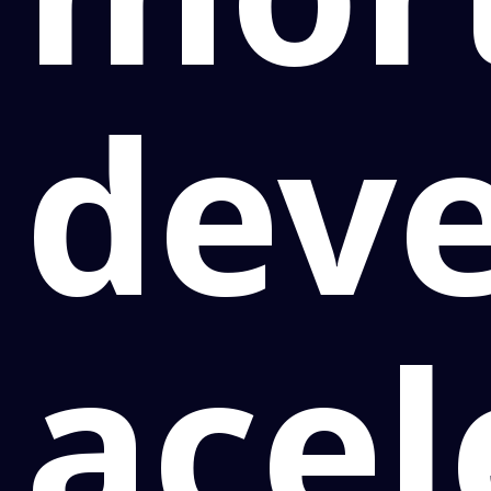
dev
acel