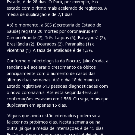
Estado, é de 28 dias. O Pará, por exemplo, é o
estado com o ritmo mais acelerado de registros. A
média de duplicação é de 7,1 dias.
Até o momento, a SES (Secretaria de Estado de
Saúde) registra 20 mortes por coronavírus em
Campo Grande (7), Três Lagoas (5), Batayporã (2),
Brasilândia (2), Dourados (2), Paranaíba (1) e
Vicentina (1). A taxa de letalidade é de 1,3%.
Conforme o infectologista da Fiocruz, Júlio Croda, a
tendência é acelerar o crescimento de óbitos
principalmente com o aumento de casos das
últimas duas semanas. Até o dia 18 de maio, o
Estado registrava 613 pessoas diagnosticadas com
o novo coronavírus. Até esta segunda-feira, as
confirmações estavam em 1.568. Ou seja, mais que
duplicaram em apenas 15 dias.
“Alguns que ainda estão internados podem vir a
falecer nos próximos dias. Nesta semana ou na
outra. Já que a média de internações é de 15 dias.
Então, é aí que a gente vai ver a real letalidade. A