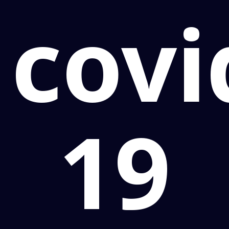
covi
19