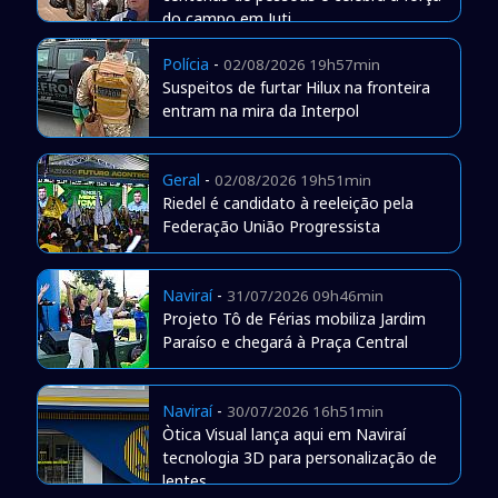
do campo em Juti
Polícia
-
02/08/2026 19h57min
Suspeitos de furtar Hilux na fronteira
entram na mira da Interpol
Geral
-
02/08/2026 19h51min
Riedel é candidato à reeleição pela
Federação União Progressista
Naviraí
-
31/07/2026 09h46min
Projeto Tô de Férias mobiliza Jardim
Paraíso e chegará à Praça Central
Naviraí
-
30/07/2026 16h51min
Òtica Visual lança aqui em Naviraí
tecnologia 3D para personalização de
lentes