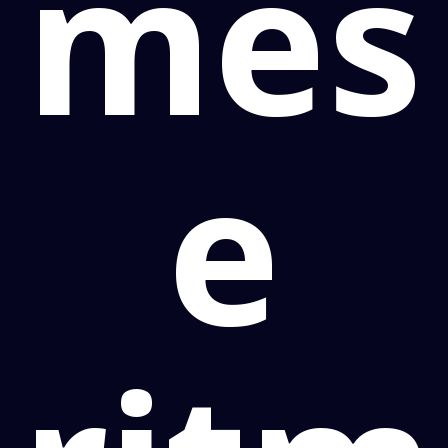
mês
e