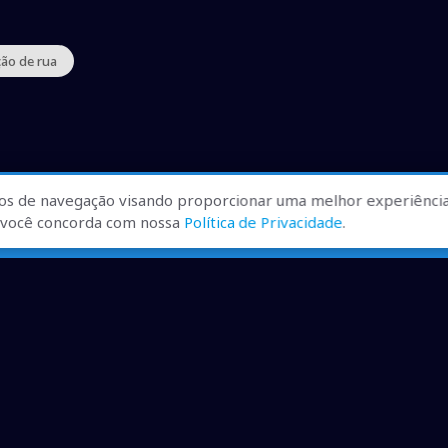
ão de rua
os de navegação visando proporcionar uma melhor experiência
r, você concorda com nossa
Política de Privacidade
.
ualizadas, pra você ficar bem
ibilizados.