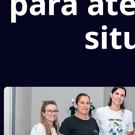
para at
sit