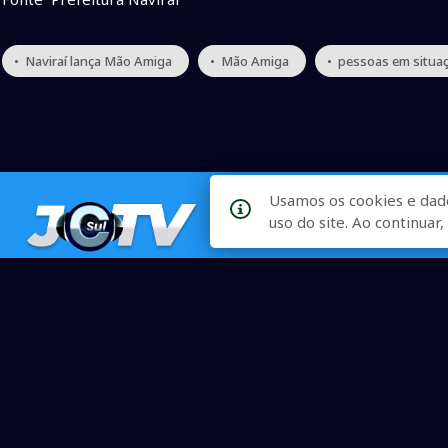
• Naviraí lança Mão Amiga
• Mão Amiga
• pessoas em situaç
Usamos os cookies e dad
uso do site. Ao continua
Qualidade na Informação
As principais notícias, as mais relevantes, a todo o tempo, at
informado.
On-line desde 01 de julho de 2007
O JCSul Não se responsabiliza pelo uso das informações econômicas/clima dispon