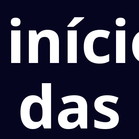
iníc
das