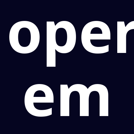
ope
em