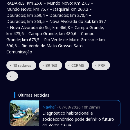
RADARES: Km 26,6 – Mundo Novo; Km 27,3 –
Mundo Novo; km 75,7 – Itaquiraí; km 260,2 –
Dourados; km 269,4 – Dourados; km 270,4 –
Dourados; km 363,5 – Nova Alvorada do Sul; km 397
– Nova Alvorada do Sul; km 466,8 – Campo Grande;
km 475,6 – Campo Grande; km 480,6 – Campo
Grande; km 675,5 – Rio Verde de Mato Grosso e km
690,6 – Rio Verde de Mato Grosso. Sato
Comunicação
• 13 radares
• BR 163
• CCRMS
• PRF
•
Últimas Notícias
Naviraí
-
07/08/2026 10h28min
Diagnóstico habitacional e
socioeconômico pode definir o futuro
do Porto Caiuá