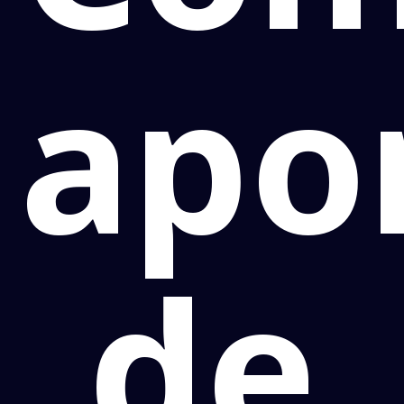
apo
de