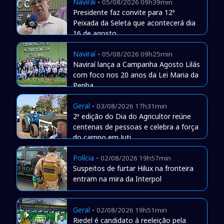
Naviraí
-
05/08/2026 09h39min
Presidente faz convite para 12ª
Peixada da Seleta que acontecerá dia
16 de agosto
Naviraí
-
05/08/2026 09h25min
Naviraí lança a Campanha Agosto Lilás
com foco nos 20 anos da Lei Maria da
Penha
Geral
-
03/08/2026 17h31min
2ª edição do Dia do Agricultor reúne
centenas de pessoas e celebra a força
do campo em Juti
Polícia
-
02/08/2026 19h57min
Suspeitos de furtar Hilux na fronteira
entram na mira da Interpol
Geral
-
02/08/2026 19h51min
Riedel é candidato à reeleição pela