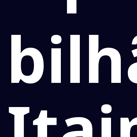
bilh
Itai