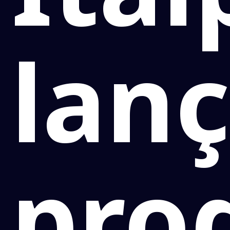
lan
pro