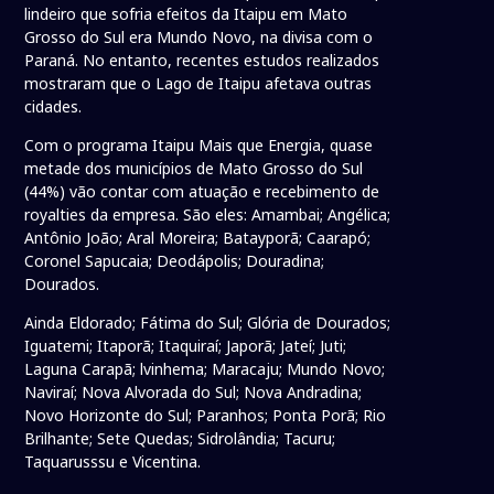
lindeiro que sofria efeitos da Itaipu em Mato
Grosso do Sul era Mundo Novo, na divisa com o
Paraná. No entanto, recentes estudos realizados
mostraram que o Lago de Itaipu afetava outras
cidades.
Com o programa Itaipu Mais que Energia, quase
metade dos municípios de Mato Grosso do Sul
(44%) vão contar com atuação e recebimento de
royalties da empresa. São eles: Amambai; Angélica;
Antônio João; Aral Moreira; Batayporã; Caarapó;
Coronel Sapucaia; Deodápolis; Douradina;
Dourados.
Ainda Eldorado; Fátima do Sul; Glória de Dourados;
Iguatemi; Itaporã; Itaquiraí; Japorã; Jateí; Juti;
Laguna Carapã; lvinhema; Maracaju; Mundo Novo;
Naviraí; Nova Alvorada do Sul; Nova Andradina;
Novo Horizonte do Sul; Paranhos; Ponta Porã; Rio
Brilhante; Sete Quedas; Sidrolândia; Tacuru;
Taquarusssu e Vicentina.