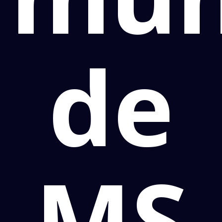
de
MS