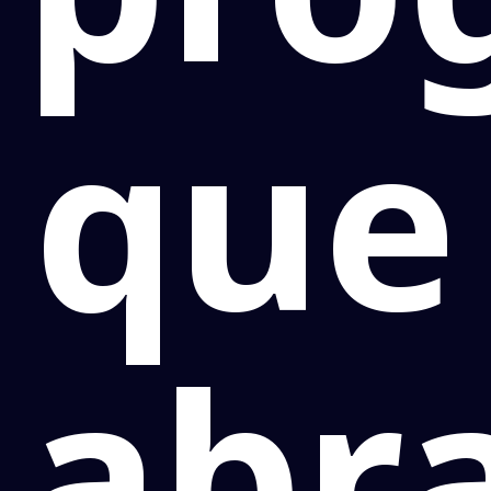
que
abr