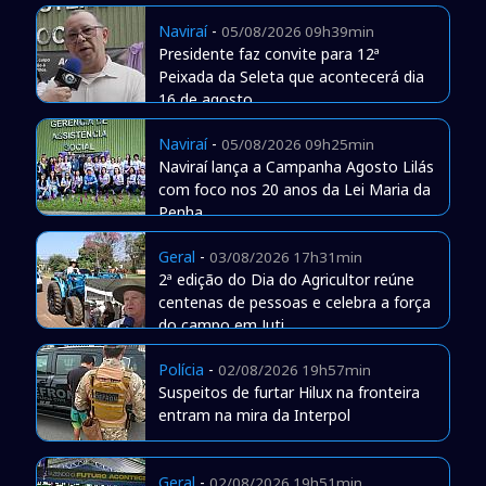
Naviraí
-
05/08/2026 09h39min
Presidente faz convite para 12ª
Peixada da Seleta que acontecerá dia
16 de agosto
Naviraí
-
05/08/2026 09h25min
Naviraí lança a Campanha Agosto Lilás
com foco nos 20 anos da Lei Maria da
Penha
Geral
-
03/08/2026 17h31min
2ª edição do Dia do Agricultor reúne
centenas de pessoas e celebra a força
do campo em Juti
Polícia
-
02/08/2026 19h57min
Suspeitos de furtar Hilux na fronteira
entram na mira da Interpol
Geral
-
02/08/2026 19h51min