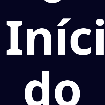
Iníc
do