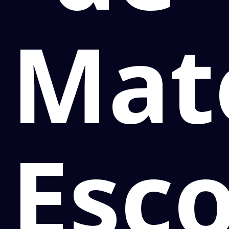
Mate
Esco