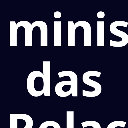
minis
das