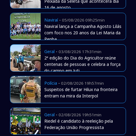
Peixada da Seleta que acontecerá dia
16 de agosto
Naviraí
-
05/08/2026 09h25min
Naviraí lança a Campanha Agosto Lilás
com foco nos 20 anos da Lei Maria da
Penha
Geral
-
03/08/2026 17h31min
2ª edição do Dia do Agricultor reúne
centenas de pessoas e celebra a força
do campo em Juti
Polícia
-
02/08/2026 19h57min
Suspeitos de furtar Hilux na fronteira
entram na mira da Interpol
Geral
-
02/08/2026 19h51min
Riedel é candidato à reeleição pela
Federação União Progressista