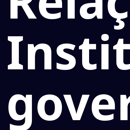
Rela
Insti
gove