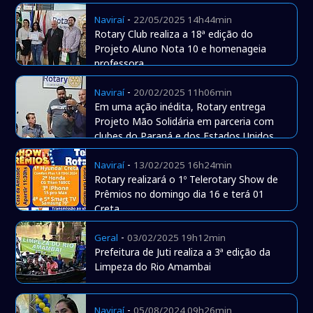
-
Naviraí
22/05/2025 14h44min
Rotary Club realiza a 18ª edição do
Projeto Aluno Nota 10 e homenageia
professora
-
Naviraí
20/02/2025 11h06min
Em uma ação inédita, Rotary entrega
Projeto Mão Solidária em parceria com
clubes do Paraná e dos Estados Unidos
-
Naviraí
13/02/2025 16h24min
Rotary realizará o 1º Telerotary Show de
Prêmios no domingo dia 16 e terá 01
Creta
-
Geral
03/02/2025 19h12min
Prefeitura de Juti realiza a 3ª edição da
Limpeza do Rio Amambai
-
Naviraí
05/08/2024 09h26min