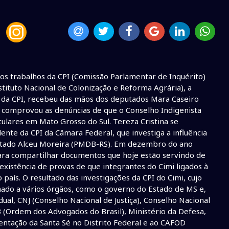
os trabalhos da CPI (Comissão Parlamentar de Inquérito)
nstituto Nacional de Colonização e Reforma Agrária), a
a da CPI, recebeu das mãos dos deputados Mara Caseiro
que comprovou as denúncias de que o Conselho Indigenista
iculares em Mato Grosso do Sul. Tereza Cristina se
e da CPI da Câmara Federal, que investiga a influência
putado Alceu Moreira (PMDB-RS). Em dezembro do ano
para compartilhar documentos que hoje estão servindo de
xistência de provas de que integrantes do Cimi ligados à
país. O resultado das investigações da CPI do Cimi, cujo
nhado a vários órgãos, como o governo do Estado de MS e,
ual, CNJ (Conselho Nacional de Justiça), Conselho Nacional
AB (Ordem dos Advogados do Brasil), Ministério da Defesa,
entação da Santa Sé no Distrito Federal e ao CAFOD