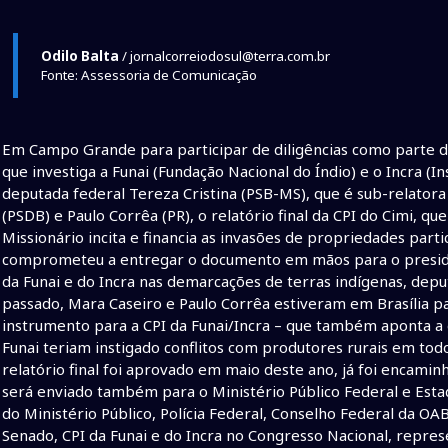
Odilo Balta
/ jornalcorreiodosul@terra.com.br
Fonte: Assessoria de Comunicação
Em Campo Grande para participar de diligências como parte d
que investiga a Funai (Fundação Nacional do Índio) e o Incra (I
deputada federal Tereza Cristina (PSB-MS), que é sub-relator
(PSDB) e Paulo Corrêa (PR), o relatório final da CPI do Cimi, 
Missionário incita e financia as invasões de propriedades part
comprometeu a entregar o documento em mãos para o president
da Funai e do Incra nas demarcações de terras indígenas, de
passado, Mara Caseiro e Paulo Corrêa estiveram em Brasília 
instrumento para a CPI da Funai/Incra – que também aponta a e
Funai teriam instigado conflitos com produtores rurais em todo 
relatório final foi aprovado em maio deste ano, já foi encami
será enviado também para o Ministério Público Federal e Estad
do Ministério Público, Polícia Federal, Conselho Federal da O
Senado, CPI da Funai e do Incra no Congresso Nacional, repres