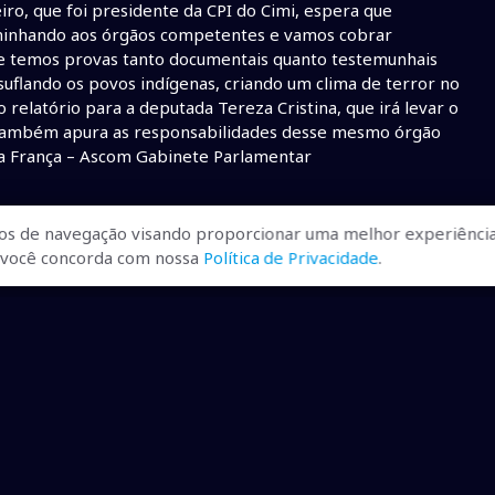
iro, que foi presidente da CPI do Cimi, espera que
aminhando aos órgãos competentes e vamos cobrar
e temos provas tanto documentais quanto testemunhais
nsuflando os povos indígenas, criando um clima de terror no
 relatório para a deputada Tereza Cristina, que irá levar o
ue também apura as responsabilidades desse mesmo órgão
nda França – Ascom Gabinete Parlamentar
os de navegação visando proporcionar uma melhor experiência
r, você concorda com nossa
Política de Privacidade
.
ualizadas, pra você ficar bem