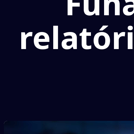
Funa
relatór