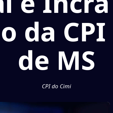
i e Incr
io da CPI
de MS
CPI do Cimi