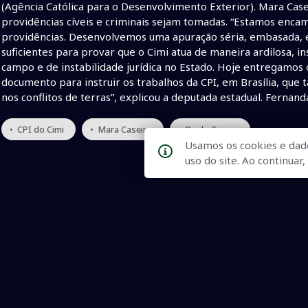
(Agência Católica para o Desenvolvimento Exterior). Mara Case
providências cíveis e criminais sejam tomadas. “Estamos enc
providências. Desenvolvemos uma apuração séria, embasada, 
suficientes para provar que o Cimi atua de maneira ardilosa, i
campo e de instabilidade jurídica no Estado. Hoje entregamos o
documento para instruir os trabalhos da CPI, em Brasília, q
nos conflitos de terras”, explicou a deputada estadual. Ferna
• CPI do Cimi
• Mara Caseiro
• Paulo Correa
Usamos os cookies e dad
uso do site. Ao continua
Qualidade na Informação
As principais notícias, as mais relevantes, a todo o tempo, at