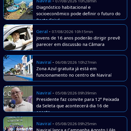
Naviraí
-
07/08/2026 10h28min
Diagnóstico habitacional e
socioeconômico pode definir o futuro do
Porto Caiuá
Geral
-
07/08/2026 10h15min
Jovens de 16 anos poderão dirigir prevê
parecer em discussão na Câmara
Naviraí
-
06/08/2026 10h27min
Zona Azul gratuita já está em
funcionamento no centro de Naviraí
Naviraí
-
05/08/2026 09h39min
Presidente faz convite para 12ª Peixada
da Seleta que acontecerá dia 16 de
agosto
Naviraí
-
05/08/2026 09h25min
Naviraí lança a Campanha Agosto Lilás