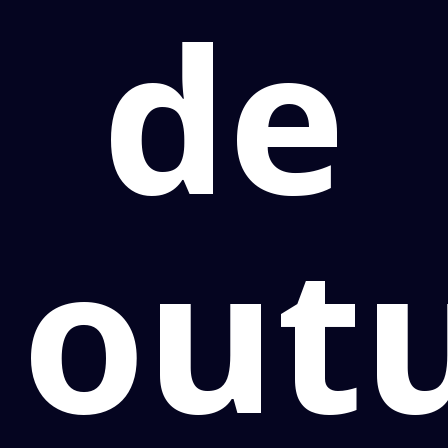
de
out