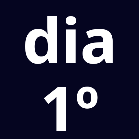
dia
1º