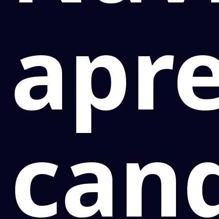
apr
can