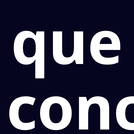
que
con