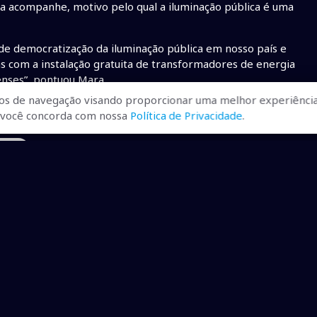
a acompanhe, motivo pelo qual a iluminação pública é uma
de democratização da iluminação pública em nosso país e
as com a instalação gratuita de transformadores de energia
enses”, pontuou Mara.
os de navegação visando proporcionar uma melhor experiência
r, você concorda com nossa
Política de Privacidade
.
viraí