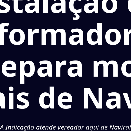
stalação
sformador
 epara m
ais de Nav
A Indicação atende vereador aqui de Naviraí