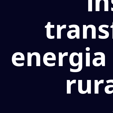
in
tran
energia
rur