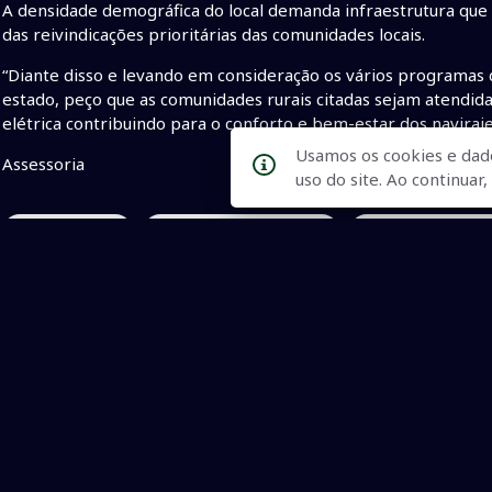
A densidade demográfica do local demanda infraestrutura que 
das reivindicações prioritárias das comunidades locais.
“Diante disso e levando em consideração os vários programas 
estado, peço que as comunidades rurais citadas sejam atendid
elétrica contribuindo para o conforto e bem-estar dos navirai
Usamos os cookies e dad
Assessoria
uso do site. Ao continua
• Mara Caseiro
• energia para zona rural
• produtores de Na
Qualidade na Informação