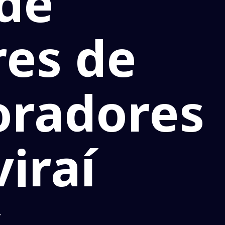
 de
es de
oradores
iraí