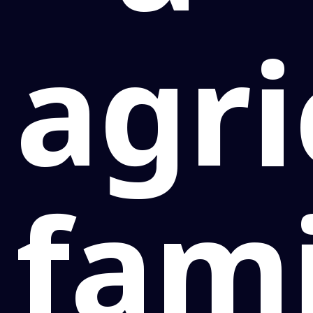
agri
fami