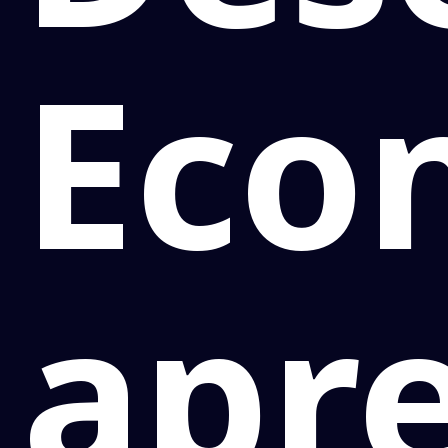
Eco
apr