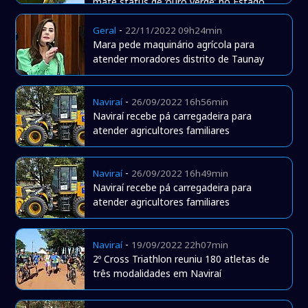
mate status de ‘ouro verde’ no Estado
-
Geral
22/11/2022 09h24min
Mara pede maquinário agrícola para
atender moradores distrito de Taunay
-
Naviraí
26/09/2022 16h56min
Naviraí recebe pá carregadeira para
atender agricultores familiares
-
Naviraí
26/09/2022 16h49min
Naviraí recebe pá carregadeira para
atender agricultores familiares
-
Naviraí
19/09/2022 22h07min
2º Cross Triathlon reuniu 180 atletas de
três modalidades em Naviraí