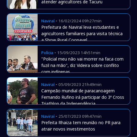
atender agricultores de Tacuru
-
Naviraí
16/02/2024 09h27min
Prefeitura de Naviraí leva estudantes e
agricultores familiares para visita técnica
a Show Rural Coopavel
-
Polícia
15/09/2023 14h51min
"Policial meu não vai morrer na faca com
fuzil na mão", diz Videira sobre conflito
com indígenas
-
Naviraí
05/09/2023 21h49min
Campeão mundial de paracanoagem
Fernando Rufino irá participar do 3º Cross
Triathlon da Independência
-
Naviraí
25/07/2023 09h47min
Prefeita Rhaiza tem reunião no PR para
atrair novos investimentos