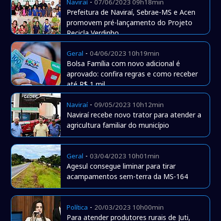
-
Naviraí
07/06/2023 09h18min
Prefeitura de Naviraí, Sebrae-MS e Acen
promovem pré-lançamento do Projeto
Recicla Verdinho
-
Geral
04/06/2023 10h19min
Bolsa Família com novo adicional é
aprovado: confira regras e como receber
até R$ 1 mil
-
Naviraí
09/05/2023 10h12min
Naviraí recebe novo trator para atender a
agricultura familiar do município
-
Geral
03/04/2023 10h01min
Agesul consegue liminar para tirar
acampamentos sem-terra da MS-164
-
Política
20/03/2023 10h00min
Para atender produtores rurais de Juti,