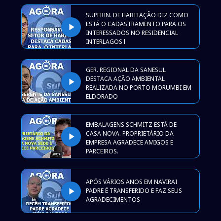
SUPERIN. DE HABITAÇÃO DIZ COMO
ESTÁ O CADASTRAMENTO PARA OS
play_arrow
INTERESSADOS NO RESIDENCIAL
INTERLAGOS l
GER. REGIONAL DA SANESUL
DESTACA AÇÃO AMBIENTAL
play_arrow
REALIZADA NO PORTO MORUMBI EM
ELDORADO
EMBALAGENS SCHMITZ ESTÁ DE
CASA NOVA. PROPRIETÁRIO DA
play_arrow
EMPRESA AGRADECE AMIGOS E
PARCEIROS.
APÓS VÁRIOS ANOS EM NAVIRAI
play_arrow
PADRE É TRANSFERIDO E FAZ SEUS
AGRADECIMENTOS