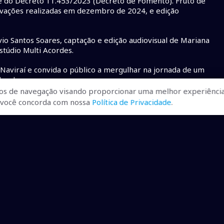
 e do Decreto 11.453/2023 (Decreto de Fomento). Fruto de
ravações realizadas em dezembro de 2024, e edição
vio Santos Soares, captação e edição audiovisual de Mariana
Estúdio Multi Acordes.
m Naviraí e convida o público a mergulhar na jornada de um
ocal.
os de navegação visando proporcionar uma melhor experiência
/watch?v=ENBMixNf2Us&t=13s
r, você concorda com nossa
Política de Privacidade
.
Mestre das Artes Visuais