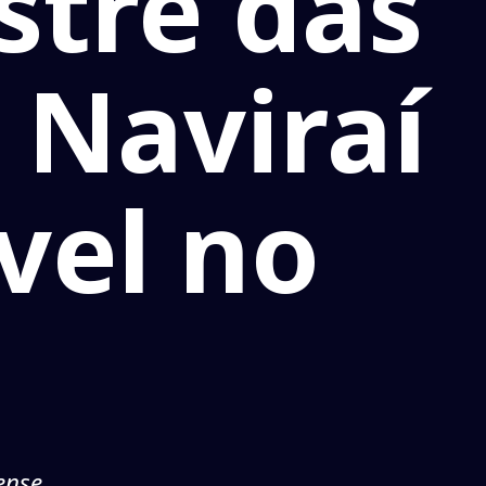
tre das
 Naviraí
vel no
ense