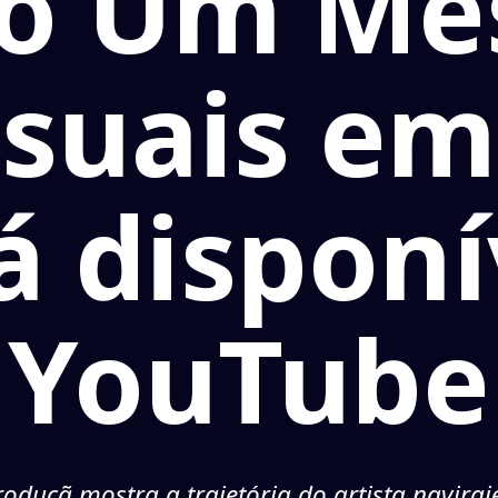
to Um Mes
isuais em
tá disponí
YouTube
roduçã mostra a trajetória do artista navirai