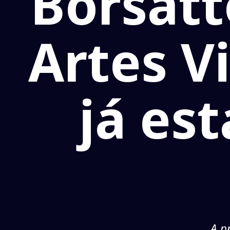
Borsat
Artes V
já es
A p