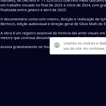
Gustavo), do Decreto nº 11.525/2023 (Decreto Paulo Gustavo)
um trabalho iniciado no final de 2023 e início de 2024, com g
finalizada entre janeiro e abril de 2025.
O documentário conta com roteiro, direção e realização de Syl
Bertozzi, edição audiovisual e direção geral de Silvio Multi do 
A obra é um registro essencial da história das artes visuais e
mestre que continua deixando uma marca profunda na cultura l
Usamos os cookies e dad
Assista gratuitamente no YouTube:
https://www.youtube.com
uso do site. Ao continua
• Documentário Auri Borsatto
• Auri Borsatto Um Mestre
• 