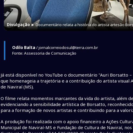
Divulgação
► Documentário relata a história do artista artesão Bor
Odilo Balta
/ jornalcorreiodosul@terra.com.br
Fonte: Assessoria de Comunicação
Já está disponível no YouTube o documentário "Auri Borsatto 
que homenageia a trajetória e a contribuição do artista visual A
de Naviraí (MS).
O filme relata momentos marcantes da vida do artista, além de
evidenciando a sensibilidade artística de Borsatto, reconhecido
para a formação de novos artistas e contribuindo para a valoriz
A produção foi realizada com o apoio financeiro a Ações Cultur
Municipal de Naviraí-MS e Fundação de Cultura de Naviraí, no