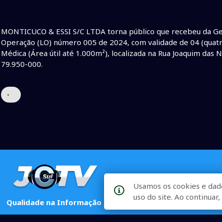
MONTICUCO & ESSI S/C LTDA torna público que recebeu da Ger
Operação (LO) número 005 de 2024, com validade de 04 (quatro
Médica (Área útil até 1.000m²), localizada na Rua Joaquim das 
79.950-000.
•
Usamos os cookies e dad
uso do site. Ao continua
Qualidade na Informação
As principais notícias, as mais relevantes, a todo o tempo, at