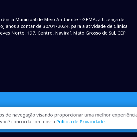
ência Municipal de Meio Ambiente - GEMA, a Licença de
) anos a contar de 30/01/2024, para a atividade de Clínica
Neves Norte, 197, Centro, Naviraí, Mato Grosso do Sul, CEP
os de navegação visando proporcionar uma melhor experiência
r, você concorda com nossa
Política de Privacidade
.
ualizadas, pra você ficar bem