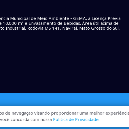
cia Municipal de Meio Ambiente - GEMA, a Licença Prévia
 de 10.000 m² e Envasamento de Bebidas. Área útil acima de
o Industrial, Rodovia MS 141, Naviraí, Mato Grosso do Sul,
os de navegação visando proporcionar uma melhor experiência
r, você concorda com nossa
Política de Privacidade
.