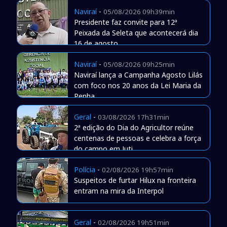
Naviraí
-
05/08/2026 09h39min
Presidente faz convite para 12ª
Peixada da Seleta que acontecerá dia
16 de agosto
Naviraí
-
05/08/2026 09h25min
Naviraí lança a Campanha Agosto Lilás
com foco nos 20 anos da Lei Maria da
Penha
Geral
-
03/08/2026 17h31min
2ª edição do Dia do Agricultor reúne
centenas de pessoas e celebra a força
do campo em Juti
Polícia
-
02/08/2026 19h57min
Suspeitos de furtar Hilux na fronteira
entram na mira da Interpol
Geral
-
02/08/2026 19h51min