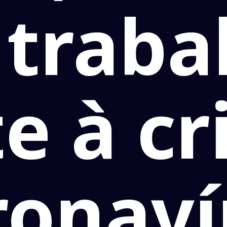
 traba
te à cr
ronaví