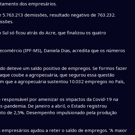
ortamento dos empresários.
 e 5.763.213 demissões, resultado negativo de 763.232.
issões.
l só ficou atrás do Acre, que finalizou os quatro
ecomércio (IPF-MS), Daniela Dias, acredita que os números
ado deteve um saldo positivo de empregos. Se formos fazer
aque coube a agropecuária, que segurou essa questão
am que a agropecuária sustentou 10.032 empregos no País,
é responsável por amenizar os impactos da Covid-19 na
-pandemia. De janeiro a abril, o Estado registrou
ento de 2,5%. Desempenho impulsionado pela produção
 empresários ajudou a reter o saldo de empregos. “A maior