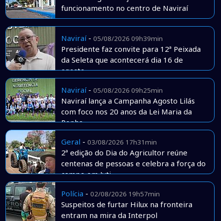
funcionamento no centro de Naviraí
Naviraí
-
05/08/2026 09h39min
Presidente faz convite para 12ª Peixada
da Seleta que acontecerá dia 16 de
agosto
Naviraí
-
05/08/2026 09h25min
Naviraí lança a Campanha Agosto Lilás
com foco nos 20 anos da Lei Maria da
Penha
Geral
-
03/08/2026 17h31min
2ª edição do Dia do Agricultor reúne
centenas de pessoas e celebra a força do
campo em Juti
Polícia
-
02/08/2026 19h57min
Suspeitos de furtar Hilux na fronteira
entram na mira da Interpol