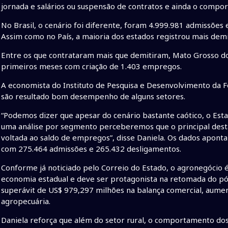
jornada e salários ou suspensão de contratos e ainda o comp
No Brasil, o cenário foi diferente, foram 4.999.981 admissões
Assim como no País, a maioria dos estados registrou mais dem
Entre os que contrataram mais que demitiram, Mato Grosso do Su
primeiros meses com criação de 1.403 empregos.
A economista do Instituto de Pesquisa e Desenvolvimento da F
são resultado bom desempenho de alguns setores.
“Podemos dizer que apesar do cenário bastante caótico, o Est
uma análise por segmento perceberemos que o principal dest
voltada ao saldo de empregos”, disse Daniela. Os dados apont
com 275.464 admissões e 265.432 desligamentos.
Conforme já noticiado pelo Correio do Estado, o agronegócio 
economia estadual e deve ser protagonista na retomada do pós
superávit de US$ 979,297 milhões na balança comercial, aum
agropecuária.
Daniela reforça que além do setor rural, o comportamento dos