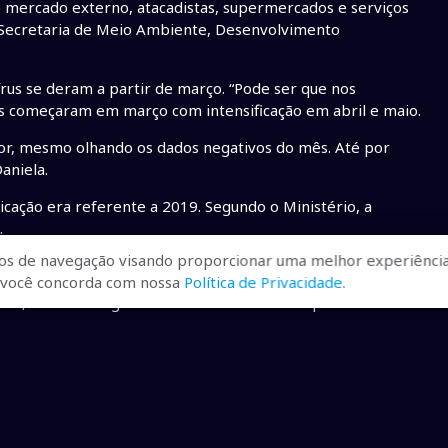
o mercado externo, atacadistas, supermercados e serviços
a Secretaria de Meio Ambiente, Desenvolvimento
us se deram a partir de março. “Pode ser que nos
 começaram em março com intensificação em abril e maio.
r, mesmo olhando os dados negativos do mês. Até por
Daniela.
licação era referente a 2019. Segundo o Ministério, a
.
os de navegação visando proporcionar uma melhor experiência
r, você concorda com nossa
Política de Privacidade
.
ril, o Estado registrou 21.069 contratos enquadrados na
a preservação de empregos com o pagamento de uma espécie