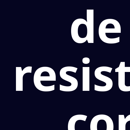
de
resis
co