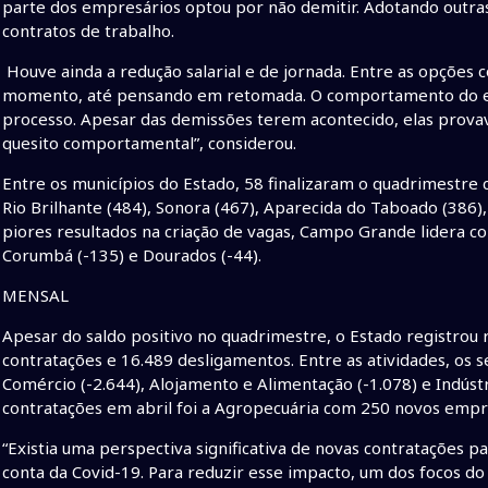
parte dos empresários optou por não demitir. Adotando outra
contratos de trabalho.
Houve ainda a redução salarial e de jornada. Entre as opções 
momento, até pensando em retomada. O comportamento do em
processo. Apesar das demissões terem acontecido, elas prov
quesito comportamental”, considerou.
Entre os municípios do Estado, 58 finalizaram o quadrimestre 
Rio Brilhante (484), Sonora (467), Aparecida do Taboado (386),
piores resultados na criação de vagas, Campo Grande lidera co
Corumbá (-135) e Dourados (-44).
MENSAL
Apesar do saldo positivo no quadrimestre, o Estado registrou
contratações e 16.489 desligamentos. Entre as atividades, o
Comércio (-2.644), Alojamento e Alimentação (-1.078) e Indúst
contratações em abril foi a Agropecuária com 250 novos empr
“Existia uma perspectiva significativa de novas contratações p
conta da Covid-19. Para reduzir esse impacto, um dos focos d