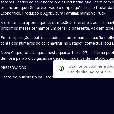
setores ligados ao agronegócio e às indústrias que lidam com 
essenciais, que têm preservado o emprego”, disse o titular d
Econômico, Produção e Agricultura Familiar, Jaime Verruck.
A economista aponta que as demissões referentes ao coronavír
próximos meses tenhamos um cenário diferente. As demissões
Em comparação a outros estados estamos numa situação melho
conta dos números do coronavírus no Estado”, contextualizou 
Novo Caged foi divulgado nesta quarta-feira (27), a última pub
demora para a divulgação se deu por mudança de metodologia
Usamos os cookies e dad
PRESERVADOS
uso do site. Ao continua
Dados do Ministério da Esconomia apontam que até o fim de ab
suspensão ou redução de jornada e salários. A medida visa 
de seguro-desemprego durante o período.
Correio do estado.
• mercado de trabalho
• coronavírus