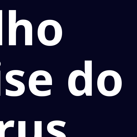
lho
ise do
rus