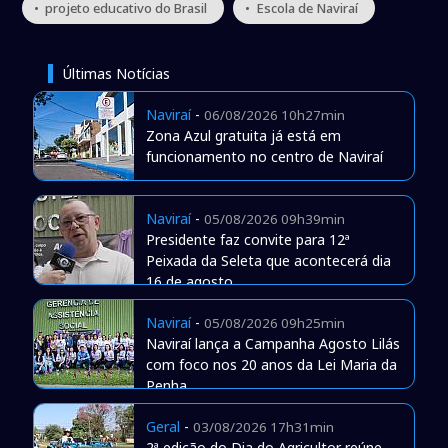
• projeto educativo do Brasil
• Escola de Naviraí
Últimas Notícias
Naviraí
-
06/08/2026 10h27min
Zona Azul gratuita já está em
funcionamento no centro de Naviraí
Naviraí
-
05/08/2026 09h39min
Presidente faz convite para 12ª
Peixada da Seleta que acontecerá dia
16 de agosto
Naviraí
-
05/08/2026 09h25min
Naviraí lança a Campanha Agosto Lilás
com foco nos 20 anos da Lei Maria da
Penha
Geral
-
03/08/2026 17h31min
2ª edição do Dia do Agricultor reúne