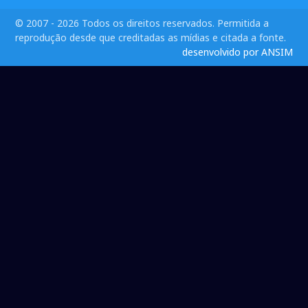
© 2007 - 2026 Todos os direitos reservados. Permitida a
reprodução desde que creditadas as mídias e citada a fonte.
desenvolvido por ANSIM