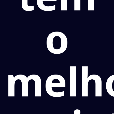
o
melh