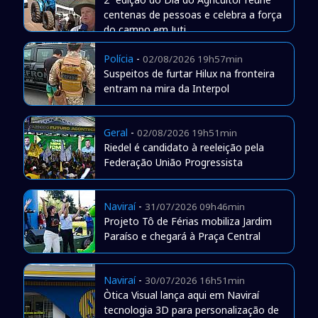
centenas de pessoas e celebra a força
do campo em Juti
Polícia
-
02/08/2026 19h57min
Suspeitos de furtar Hilux na fronteira
entram na mira da Interpol
Geral
-
02/08/2026 19h51min
Riedel é candidato à reeleição pela
Federação União Progressista
Naviraí
-
31/07/2026 09h46min
Projeto Tô de Férias mobiliza Jardim
Paraíso e chegará à Praça Central
Naviraí
-
30/07/2026 16h51min
Òtica Visual lança aqui em Naviraí
tecnologia 3D para personalização de