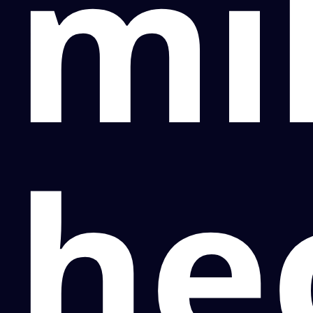
mi
he