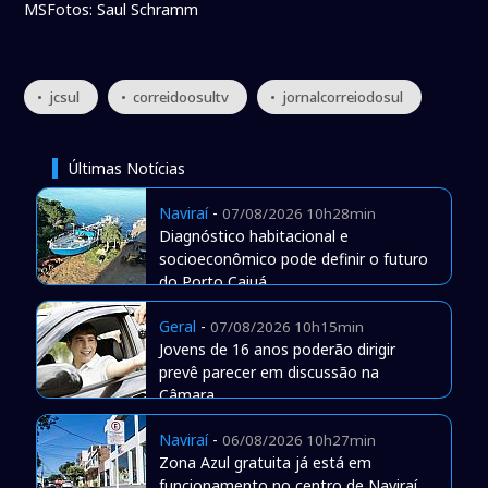
MSFotos: Saul Schramm
• jcsul
• correidoosultv
• jornalcorreiodosul
Últimas Notícias
Naviraí
-
07/08/2026 10h28min
Diagnóstico habitacional e
socioeconômico pode definir o futuro
do Porto Caiuá
Geral
-
07/08/2026 10h15min
Jovens de 16 anos poderão dirigir
prevê parecer em discussão na
Câmara
Naviraí
-
06/08/2026 10h27min
Zona Azul gratuita já está em
funcionamento no centro de Naviraí