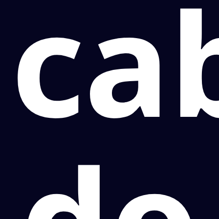
ca
do