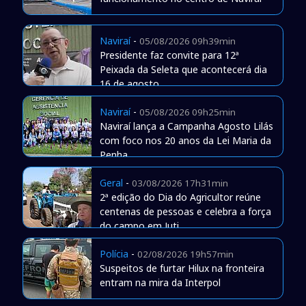
Naviraí
-
05/08/2026 09h39min
Presidente faz convite para 12ª
Peixada da Seleta que acontecerá dia
16 de agosto
Naviraí
-
05/08/2026 09h25min
Naviraí lança a Campanha Agosto Lilás
com foco nos 20 anos da Lei Maria da
Penha
Geral
-
03/08/2026 17h31min
2ª edição do Dia do Agricultor reúne
centenas de pessoas e celebra a força
do campo em Juti
Polícia
-
02/08/2026 19h57min
Suspeitos de furtar Hilux na fronteira
entram na mira da Interpol