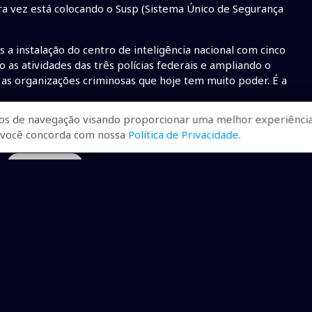
ira vez está colocando o Susp (Sistema Único de Segurança
 a instalação do centro de inteligência nacional com cinco
 as atividades das três polícias federais e ampliando o
r as organizações criminosas que hoje tem muito poder. É a
os de navegação visando proporcionar uma melhor experiência
r, você concorda com nossa
Política de Privacidade
.
• Flávio Dino.