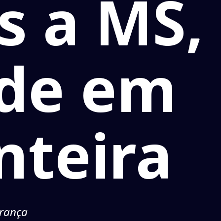
s a MS,
ade em
nteira
urança