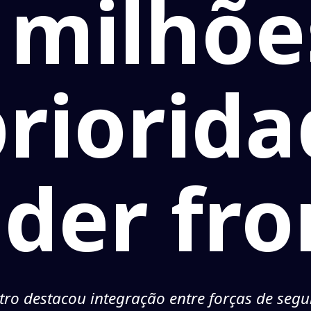
 milhõe
riorid
der fro
tro destacou integração entre forças de seg