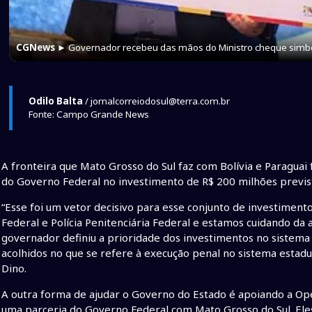
CGNews
► Governador recebeu das mãos do Ministro cheque simbó
Odilo Balta
/ jornalcorreiodosul@terra.com.br
Fonte: Campo Grande News
A fronteira que Mato Grosso do Sul faz com Bolívia e Paraguai 
do Governo Federal no investimento de R$ 200 milhões previst
“Esse foi um vetor decisivo para esse conjunto de investimento
Federal e Polícia Penitenciária Federal e estamos cuidando da
governador definiu a prioridade dos investimentos no sistema
acolhidos no que se refere à execução penal no sistema estadual
Dino.
A outra forma de ajudar o Governo do Estado é apoiando a Ope
uma parceria do Governo Federal com Mato Grosso do Sul. El