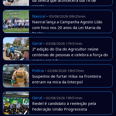
da Seleta que acontecerá dia 16 de
agosto
Naviraí
-
05/08/2026 09h25min
Naviraí lança a Campanha Agosto Lilás
com foco nos 20 anos da Lei Maria da
Penha
Geral
-
03/08/2026 17h31min
2ª edição do Dia do Agricultor reúne
centenas de pessoas e celebra a força do
campo em Juti
Polícia
-
02/08/2026 19h57min
Suspeitos de furtar Hilux na fronteira
entram na mira da Interpol
Geral
-
02/08/2026 19h51min
Riedel é candidato à reeleição pela
Federação União Progressista